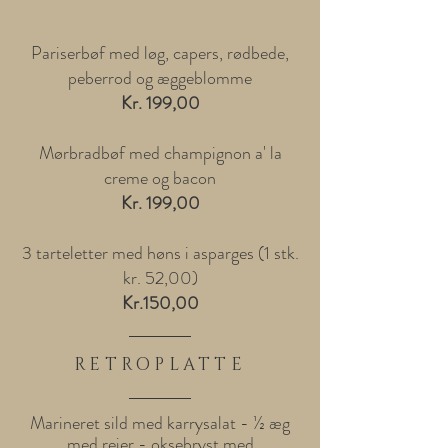
Pariserbøf med løg, capers, rødbede,
peberrod og æggeblomme
Kr. 199,00
Mørbradbøf med champignon a' la
creme og bacon
Kr. 199,00
3 tarteletter med høns i asparges (1 stk.
kr. 52,00)
Kr.150,00
RETROPLATTE
Marineret sild med karrysalat - ½ æg
med rejer - oksebryst med