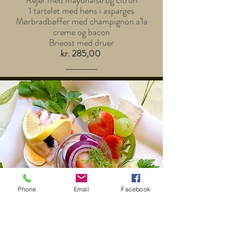
Rejer med mayonaise og citron
1 tartelet med høns i asparges
Mørbradbøffer med champignon a’la
creme og bacon
Brieost med druer
kr. 285,00
Phone
Email
Facebook