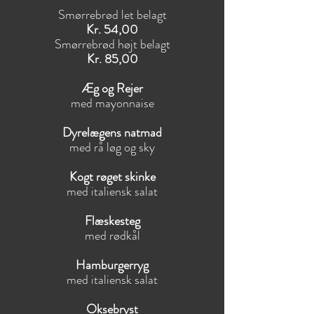
Smørrebrød let belagt
Kr. 54,00
Smørrebrød højt belagt
Kr. 85,00
Æg og Rejer
med mayonnaise
Dyrelægens natmad
med rå løg og sky
Kogt røget skinke
med italiensk salat
Flæskesteg
med rødkål
Hamburgerryg
med italiensk salat
Oksebryst