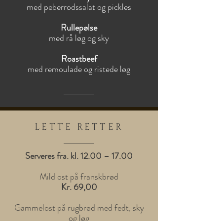
med peberrodssalat og pickles
Rullepølse
med rå løg og sky
Roastbeef
med remoulade og ristede løg
LETTE RETTER
Serveres fra. kl. 12.00 – 17.00
Mild ost på franskbrød
Kr. 69,00
Gammelost på rugbrød med fedt, sky
og løg