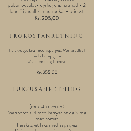
peberrodsalat- dyrlægens natmad - 2
lune frikadeller med rødkål - brieost
Kr. 205,00
FROKOSTANRETNING
Ferskrøget laks med asparges, Mørbradbøf
med champignon
a' la creme og Brieost
Kr. 255,00
LUKSUSANRETNING
(min. 4 kuverter)
Marineret sild med karrysalat og ½ æg
med tomat
Ferskrøget laks med asparges